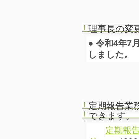
理事長の変
● 令和4年
しました。
定期報告業
できます。
定期報