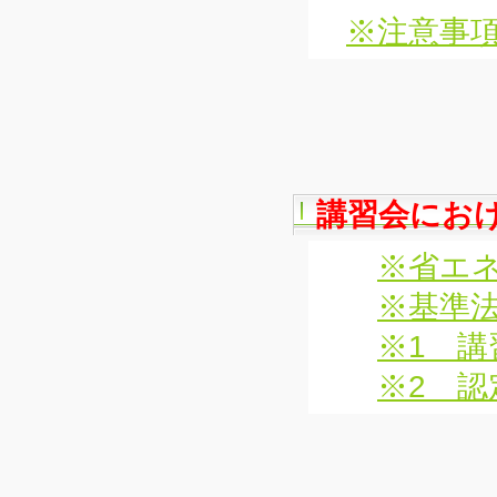
※注意事項
講習会にお
※省エネ
※基準法
※1 講
※2 認