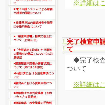
※詳細はこ
て
■ 電子申請システムによる確認
申請等の開始について
■ 建築基準法の確認検査申請等
の手数料納付について
■「確認申請書」様式の改正に
完了検査申
ついて（お知らせ）
て
■「大臣認定を取得した外壁等
の断熱材の施工」についての注
意喚起
◆完了検査
■建築確認申請書の審査状況に
ついて
ついて（R7.11.14現在）
■N値計算における注意事項につ
いて
※詳細はこ
■講習会における質疑回答につ
いて
■建築物省エネ判定業務（令和
７年４月１日開始）
■建築確認・検査業務の手数料