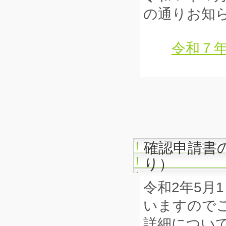
の通りお知
令和７年
確認申請書
り）
令和2年5月
いますので
詳細につい