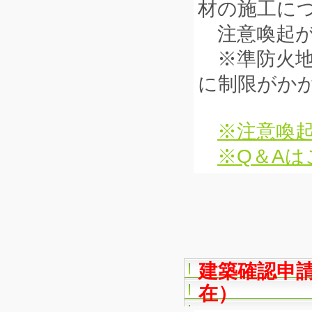
材の施工に
注意喚起が
※準防火地
に制限がか
※注意喚起
※Q＆Aは
建築確認申請
在）