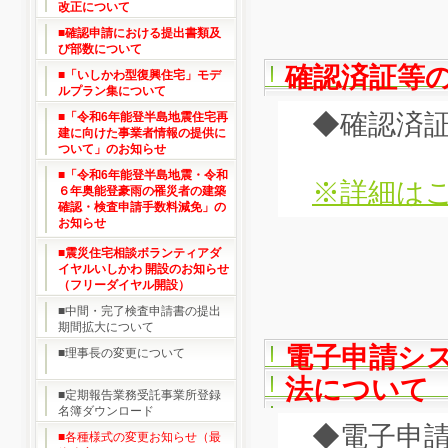
改正について
■確認申請における提出書類及
び部数について
確認済証等
■「いしかわ型復興住宅」モデ
ルプラン集について
◆確認済証
■「令和6年能登半島地震住宅再
建に向けた事業者情報の提供に
ついて」のお知らせ
■「令和6年能登半島地震・令和
※詳細はこ
６年奥能登豪雨の罹災者の建築
確認・検査申請手数料減免」の
お知らせ
■震災住宅相談ボランティアダ
イヤルいしかわ 開設のお知らせ
（フリーダイヤル開設）
■中間・完了検査申請書の提出
期間拡大について
電子申請シ
■理事長の変更について
法について
■定期報告業務受託事業所登録
名簿ダウンロード
◆電子申請
■各種様式の変更お知らせ（最