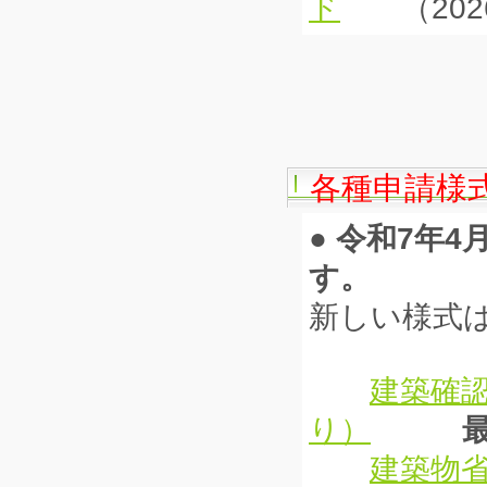
ド
（2026.
各種申請様
● 令和7年
す。
新しい様式
建築確
り）
最
建築物