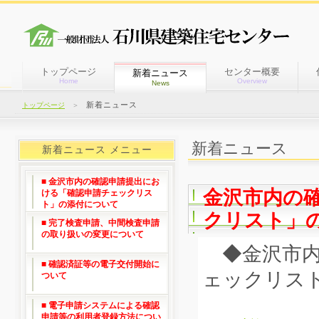
トップページ
センター概要
新着ニュース
Home
Overview
News
新着ニュース
トップページ
＞
新着ニュース
新着ニュース メニュー
■ 金沢市内の確認申請提出にお
金沢市内の
ける「確認申請チェックリス
ト」の添付について
クリスト」
■ 完了検査申請、中間検査申請
の取り扱いの変更について
◆金沢市内
■ 確認済証等の電子交付開始に
ェックリス
ついて
■ 電子申請システムによる確認
申請等の利用者登録方法につい